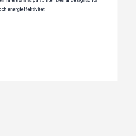
n innertrumma på 75 liter.
Den är designad för
ch energieffektivitet.
nergi vid mindre än en full last.
ingen.