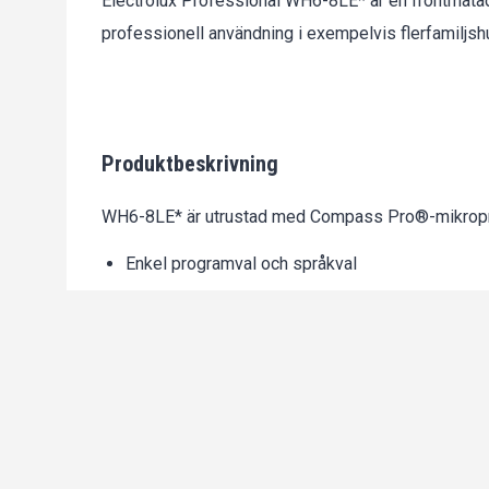
Electrolux Professional WH6-8LE* är en frontmatad
professionell användning i exempelvis flerfamiljshu
Produktbeskrivning
WH6-8LE* är utrustad med Compass Pro®-mikropr
Enkel programval och språkval
Snabbvalsknappar för de mest använda tvättp
Tvättprogram optimerade för ekonomi, prestand
Maskinen har flera innovativa funktioner som bidrar 
Automatic Savings
: Maskinen väger tvätten och
Intelligent Dosing
: Automatisk dosering av kem