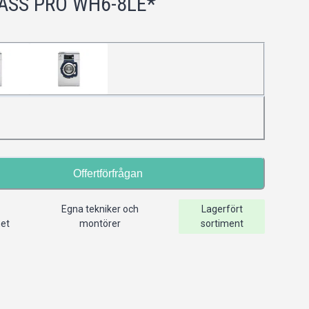
SS PRO WH6-8LE*
Offertförfrågan
Egna tekniker och
Lagerfört
het
montörer
sortiment