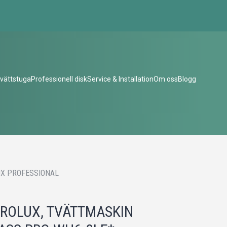
vättstuga
Professionell disk
Service & Installation
Om oss
Blogg
X PROFESSIONAL
ROLUX, TVÄTTMASKIN