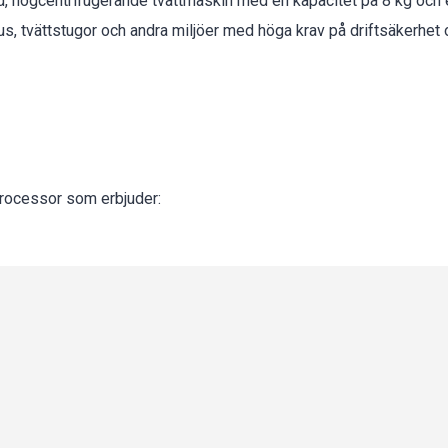
, högcentrifugerande tvättmaskin med en kapacitet på 8 kg och e
s, tvättstugor och andra miljöer med höga krav på driftsäkerhet o
ocessor som erbjuder:
rogrammen
a och tid
till långsiktiga besparingar:
 justerar vattennivån efter lastens vikt, vilket sparar vatten och e
ikalier baserat på lastens vikt, vilket minskar kemikalieanvändn