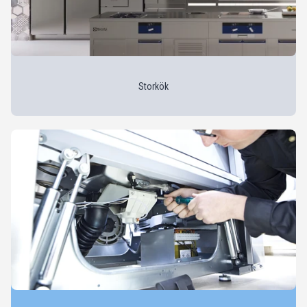
Storkök