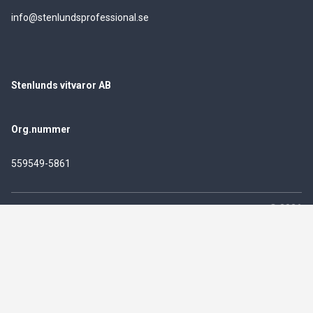
info@stenlundsprofessional.se
Stenlunds vitvaror AB
Org.nummer
559549-5861
© 2026
Powered by