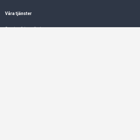
Våra tjänster
Service & installationer
Logistik & leverranssäkerhet
Finansiering
Electrolux excellence partner
Lager samt lagerhållning
Kundservice
Kontakta oss