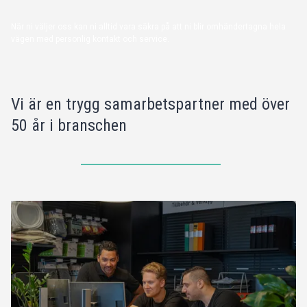
När ni väljer oss kan ni alltid vara säkra på att ni blir omhändertagna hela
vägen med personlig kontakt och service.
Vi är en trygg samarbetspartner med över
50 år i branschen