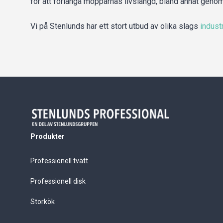
för att förlänga mopparnas livslängd, bland annat genom
Vi på Stenlunds har ett stort utbud av olika slags
indust
Produkter
Professionell tvätt
Professionell disk
Storkök