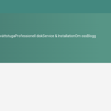
vättstuga
Professionell disk
Service & Installation
Om oss
Blogg