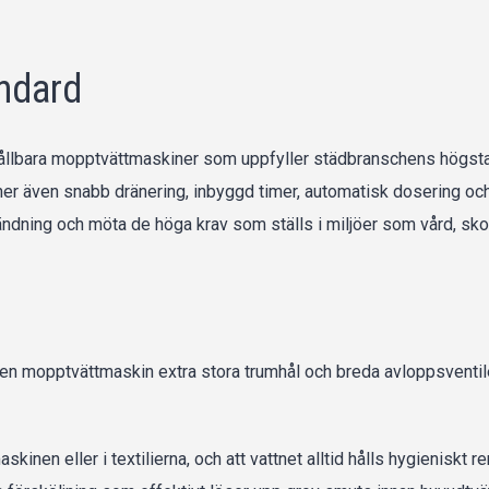
andard
ch hållbara mopptvättmaskiner som uppfyller städbranschens hög
r även snabb dränering, inbyggd timer, automatisk dosering och
ndning och möta de höga krav som ställs i miljöer som vård, skol
ar en mopptvättmaskin extra stora trumhål och breda avloppsventi
 maskinen eller i textilierna, och att vattnet alltid hålls hygienis