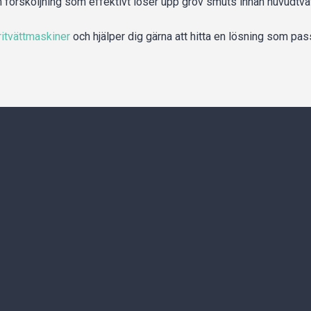
 försköljning som effektivt löser upp grov smuts innan huvudtvät
ritvättmaskiner
och hjälper dig gärna att hitta en lösning som pas