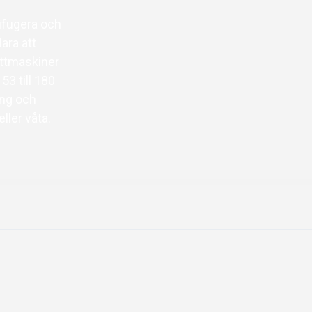
ifugera och
ara att
ättmaskiner
53 till 180
ing och
ller våta.