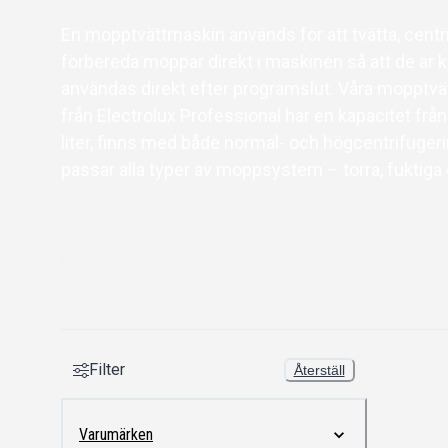
En mopptvättmaskin används för att tvätta, centr
förbereda moppar direkt i maskinen så att de är kl
användas direkt efter programslut. Våra mopptv
från Electrolux Professional har en kapacitet från 
liter, finns med både normal- och högcentrifuger
passar alla typer av moppsystem – torra, fuktiga e
Filter
Återställ
Varumärken