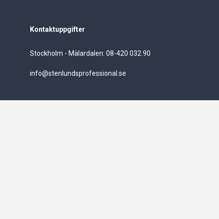
Kontaktuppgifter
Stockholm - Mälardalen: 08-420 032 90
info@stenlundsprofessional.se
Stenlunds vitvaror AB
Org.nummer
559549-5861