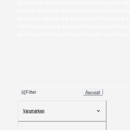
Är det dags att köpa mangel till tvättstugan? I vå
hittar du slitstarka, användarvänliga, ergonomisk
driftsäkra manglar från Electrolux Professional. 
tvättstugan passar lika bra för bostadsrättsföre
professionella miljöer hos olika typer av verksam
Filter
Återställ
Varumärken