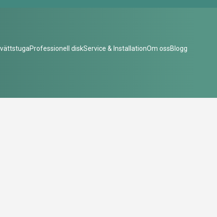
vättstuga
Professionell disk
Service & Installation
Om oss
Blogg