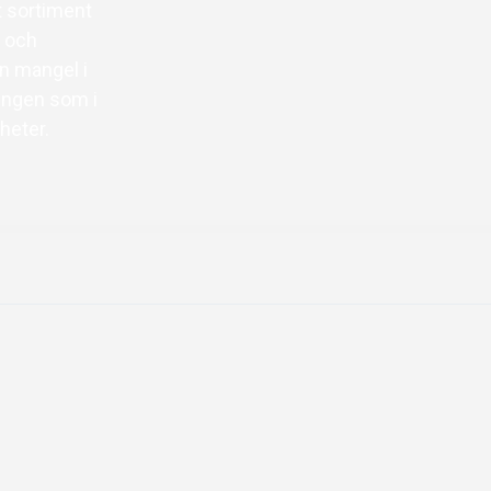
rt sortiment
a och
En mangel i
ningen som i
heter.