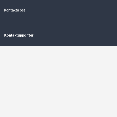
Kontakta oss
Kontaktuppgifter
Stockholm - Mälardalen: 08-420 032 90
info@stenlundsprofessional.se
Stenlunds vitvaror AB
Org.nummer
559549-5861