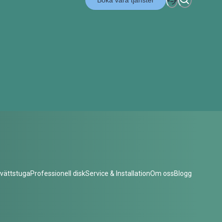
Boka våra tjänster
vättstuga
Professionell disk
Service & Installation
Om oss
Blogg