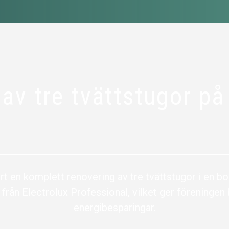
 av tre tvättstugor p
rt en komplett renovering av tre tvättstugor i en b
 från Electrolux Professional, vilket ger föreningen
energibesparingar.