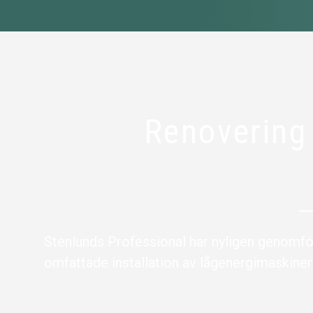
Renovering
Stenlunds Professional har nyligen genomfö
omfattade installation av lågenergimaskiner