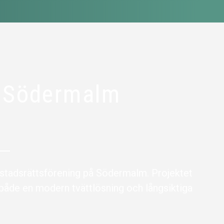
å Södermalm
ostadsrättsförening på Södermalm. Projektet
 både en modern tvättlösning och långsiktiga