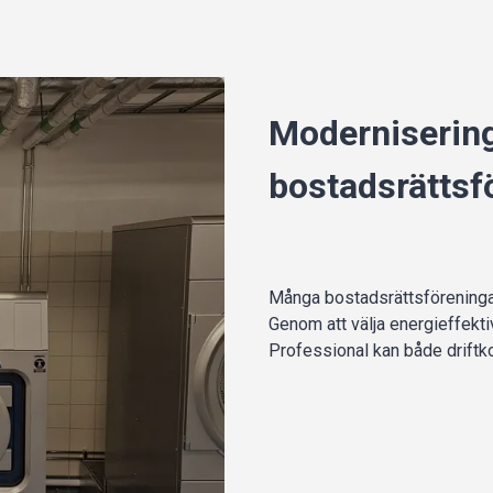
Modernisering
bostadsrättsf
Många bostadsrättsföreningar 
Genom att välja energieffekt
Professional kan både driftk