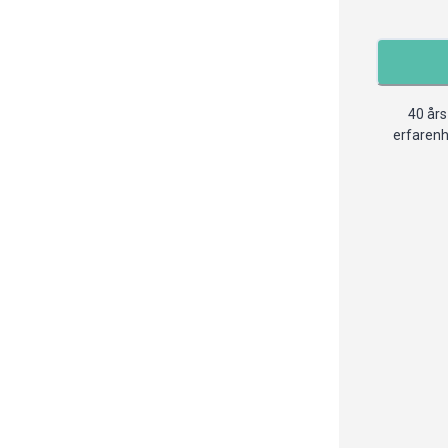
40 års
erfaren