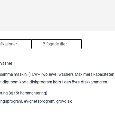
fikationer
Bifogade filer
 Washer
samma maskin. (TLW=Two level washer). Maximera kapaciteten m
idigt som korta diskprogram körs i den övre diskkammaren.
ing (ej för hörnmontering)
öringsprogram, evighetsprogram, grovdisk