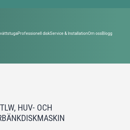
vättstuga
Professionell disk
Service & Installation
Om oss
Blogg
 TLW, HUV- OCH
RBÄNKDISKMASKIN