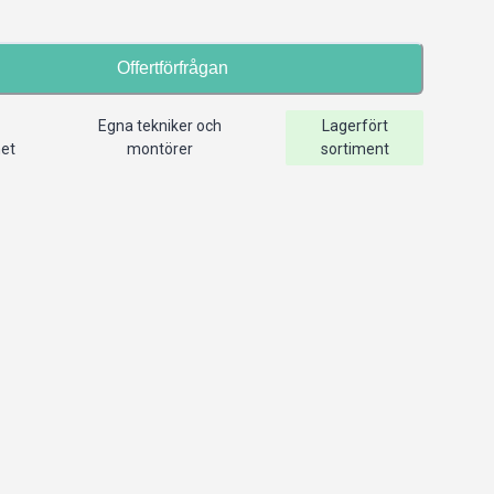
Offertförfrågan
Egna tekniker och
Lagerfört
het
montörer
sortiment