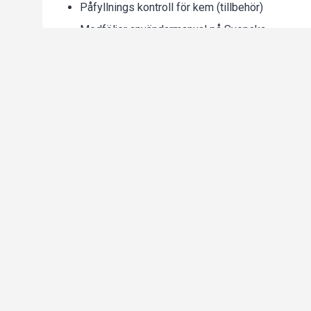
Påfyllnings kontroll för kem (tillbehör)
Medföljer användarmanual på Svenska
Medföljande installationskit: Vatten och avlopp
En tallrikskorg
En glaskorg
En 4-fack besticklåda
En styrning för diskkorg till nedre diskkammar