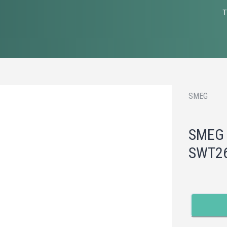
T
SMEG
SMEG 
SWT26