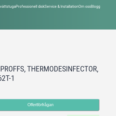
vättstuga
Professionell disk
Service & Installation
Om oss
Blogg
PROFFS, THERMODESINFECTOR,
2T-1
Offertförfrågan