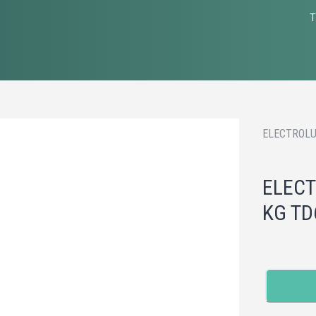
T
ELECTROLU
ELECT
KG TD