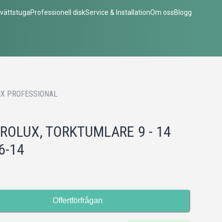
vättstuga
Professionell disk
Service & Installation
Om oss
Blogg
X PROFESSIONAL
ROLUX, TORKTUMLARE 9 - 14
6-14
Offertförfrågan