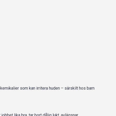
kemikalier som kan irritera huden – särskilt hos barn
jobbet lika bra, tar bort dålig lukt, avlägsnar