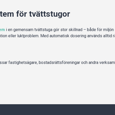
em för tvättstugor
tem
i en gemensam tvättstuga gör stor skillnad – både för miljön 
tation eller luktproblem. Med automatisk dosering används allti
assar fastighetsägare, bostadsrättsföreningar och andra verks