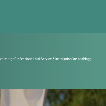
vättstuga
Professionell disk
Service & Installation
Om oss
Blogg