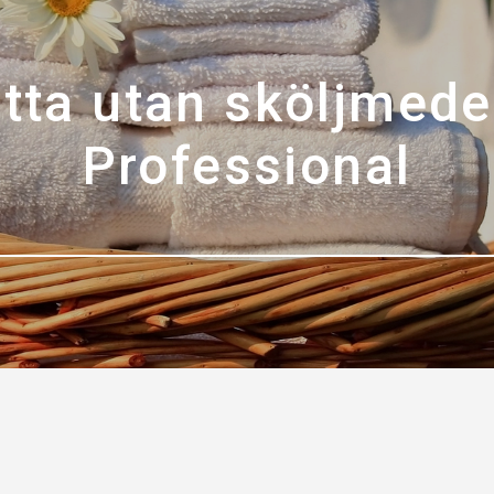
tta utan sköljmede
Professional