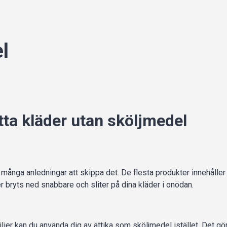
el
ätta kläder utan sköljmedel
nga anledningar att skippa det. De flesta produkter innehåller 
r bryts ned snabbare och sliter på dina kläder i onödan.
xtilier kan du använda dig av ättika som sköljmedel istället. Det gör 