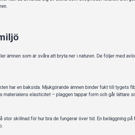
ren.
miljö
åller ämnen som är svåra att bryta ner i naturen. De följer med a
ten har en baksida. Mjukgörande ämnen binder fukt till tygets fib
ras materialens elasticitet – plaggen tappar form och går lättare s
å stor skillnad för hur bra de fungerar över tid. En beläggning p
b.