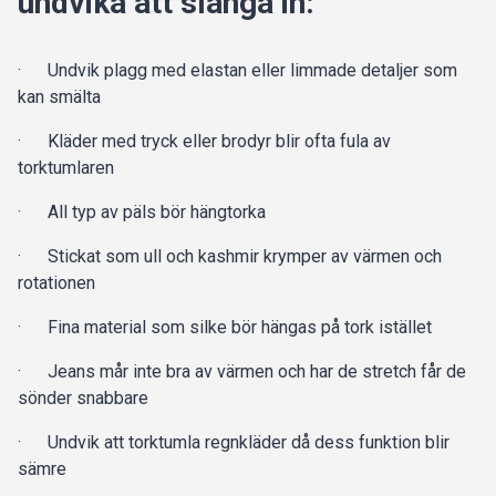
undvika att slänga in:
· Undvik plagg med elastan eller limmade detaljer som
kan smälta
· Kläder med tryck eller brodyr blir ofta fula av
torktumlaren
· All typ av päls bör hängtorka
· Stickat som ull och kashmir krymper av värmen och
rotationen
· Fina material som silke bör hängas på tork istället
· Jeans mår inte bra av värmen och har de stretch får de
sönder snabbare
· Undvik att torktumla regnkläder då dess funktion blir
sämre