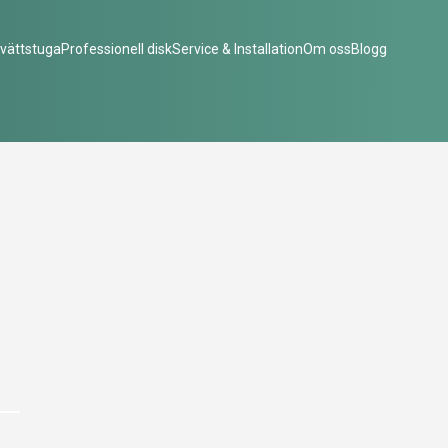
vättstuga
Professionell disk
Service & Installation
Om oss
Blogg