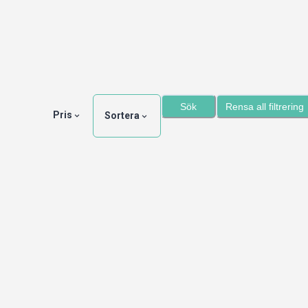
Sök
Rensa all filtrering
Pris
Sortera