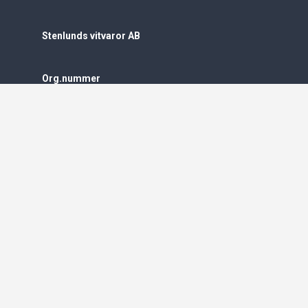
Stenlunds vitvaror AB
Org.nummer
559549-5861
Powered by