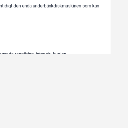
amtidigt den enda underbänkdiskmaskinen som kan
ggande rengöring, intensiv, hygien
k- och torkmedelsslangar, sköljpump, tömningspump,