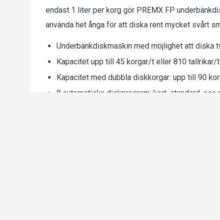
endast 1 liter per korg gör PREMX FP underbänkd
använda het ånga för att diska rent mycket svårt 
Underbänkdiskmaskin med möjlighet att diska t
Kapacitet upp till 45 korgar/t eller 810 tallrikar/
Kapacitet med dubbla diskkorgar: upp till 90 kor
8 automatiska diskprogram: kort, standard, eco 
Multifasning, lätta att ändra på installationsplats
Lätt välbalanserad lucka
Färdig att installeras - fullständig installatio
air-gap
Tank, ram, sköljarm och paneler i rfr. stål
Integrated WiFi
1 tallrikskorg
1 diskkorg