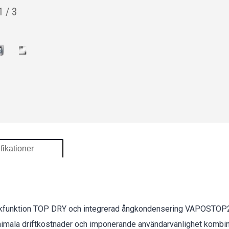
1
/
3
fikationer
kfunktion TOP DRY och integrerad ångkondensering VAPOSTOP2 
nimala driftkostnader och imponerande användarvänlighet kombi