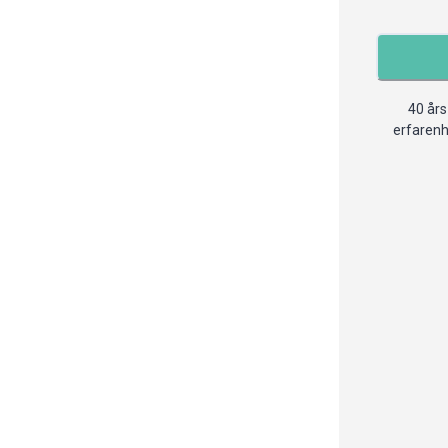
40 års
erfaren