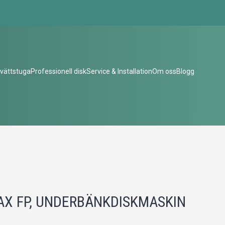
vättstuga
Professionell disk
Service & Installation
Om oss
Blogg
X FP, UNDERBÄNKDISKMASKIN