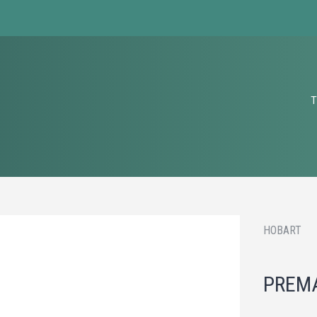
T
HOBART
PREMA