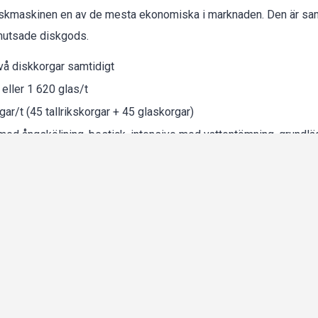
iskmaskinen en av de mesta ekonomiska i marknaden. Den är s
smutsade diskgods.
vå diskkorgar samtidigt
t eller 1 620 glas/t
gar/t (45 tallrikskorgar + 45 glaskorgar)
med ångsköljning, bestick, intensive med vattentömning, grundlä
 från 400 V till 230 V
nskit: vatten- och avloppsslangar, elkabel (400 V anslutning), dis