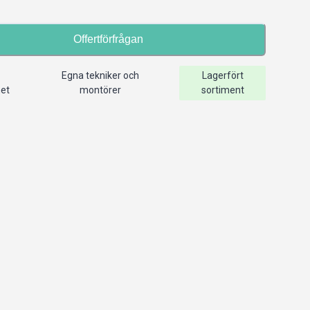
Offertförfrågan
Egna tekniker och
Lagerfört
het
montörer
sortiment