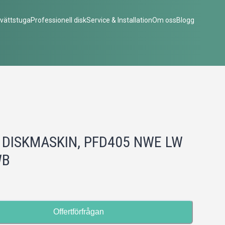
vättstuga
Professionell disk
Service & Installation
Om oss
Blogg
 DISKMASKIN, PFD405 NWE LW
WB
Offertförfrågan