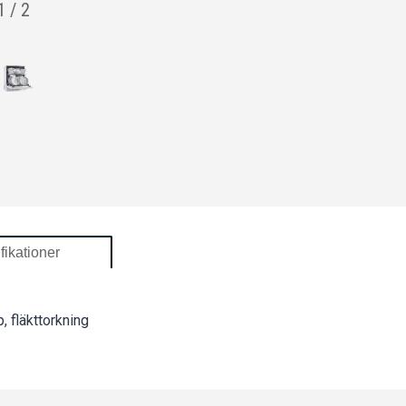
1
/
2
fikationer
, fläkttorkning