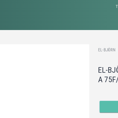
T
EL-BJÖRN
EL-BJ
A 75F