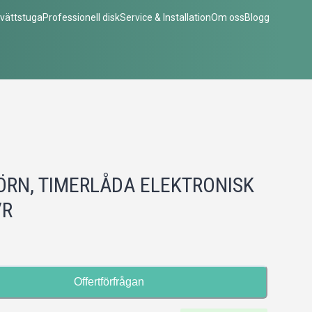
vättstuga
Professionell disk
Service & Installation
Om oss
Blogg
ÖRN, TIMERLÅDA ELEKTRONISK
/R
Offertförfrågan