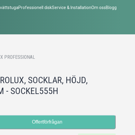
vättstuga
Professionell disk
Service & Installation
Om oss
Blogg
X PROFESSIONAL
ROLUX, SOCKLAR, HÖJD,
 - SOCKEL555H
Offertförfrågan