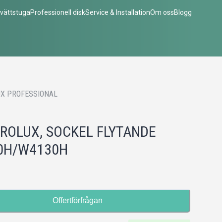
vättstuga
Professionell disk
Service & Installation
Om oss
Blogg
X PROFESSIONAL
ROLUX, SOCKEL FLYTANDE
0H/W4130H
Offertförfrågan