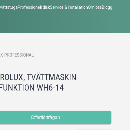
vättstuga
Professionell disk
Service & Installation
Om oss
Blogg
X PROFESSIONAL
ROLUX, TVÄTTMASKIN
FUNKTION WH6-14
Offertförfrågan