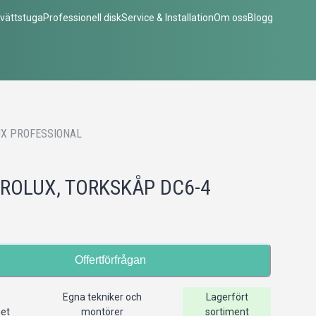
vättstuga
Professionell disk
Service & Installation
Om oss
Blogg
X PROFESSIONAL
ROLUX, TORKSKÅP DC6-4
Offertförfrågan
Egna tekniker och
Lagerfört
het
montörer
sortiment