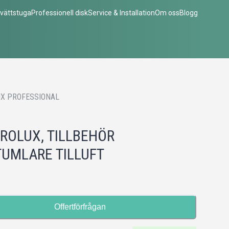
vättstuga
Professionell disk
Service & Installation
Om oss
Blogg
X PROFESSIONAL
ROLUX, TILLBEHÖR
UMLARE TILLUFT
Offertförfrågan