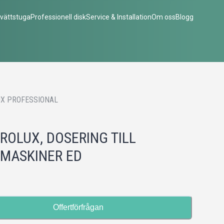
vättstuga
Professionell disk
Service & Installation
Om oss
Blogg
X PROFESSIONAL
ROLUX, DOSERING TILL
MASKINER ED
Offertförfrågan