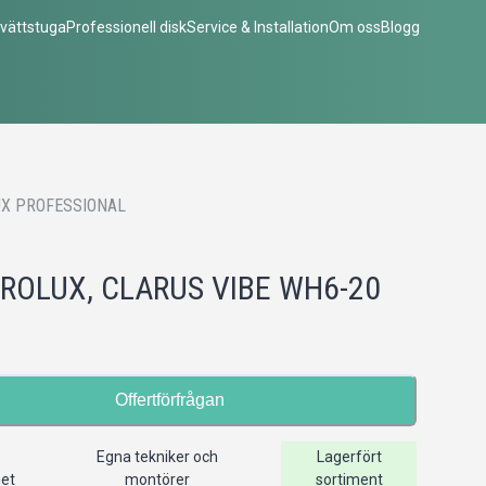
vättstuga
Professionell disk
Service & Installation
Om oss
Blogg
X PROFESSIONAL
ROLUX, CLARUS VIBE WH6-20
Offertförfrågan
Egna tekniker och
Lagerfört
het
montörer
sortiment