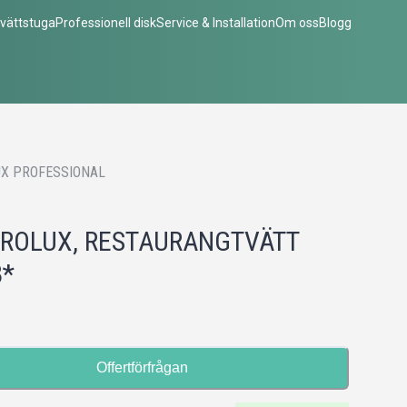
vättstuga
Professionell disk
Service & Installation
Om oss
Blogg
X PROFESSIONAL
ROLUX, RESTAURANGTVÄTT
8*
Offertförfrågan